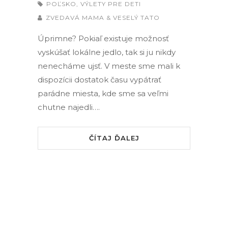
POĽSKO
,
VÝLETY PRE DETI
ZVEDAVÁ MAMA & VESELÝ TATO
Úprimne? Pokiaľ existuje možnosť
vyskúšať lokálne jedlo, tak si ju nikdy
nenecháme ujsť. V meste sme mali k
dispozícii dostatok času vypátrať
parádne miesta, kde sme sa veľmi
chutne najedli….
ČÍTAJ ĎALEJ