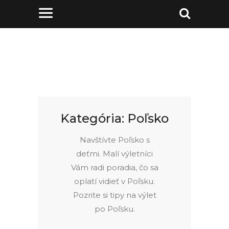
Kategória:
Poľsko
Navštívte Poľsko s
deťmi. Malí výletníci
Vám radi poradia, čo sa
oplatí vidieť v Poľsku.
Pozrite si tipy na výlet
po Poľsku.