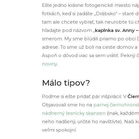
Ešte jedno krásne fotogenické miesto ná
fotkách, keď si zadáte „Drábsko“ – staré 
tam ale chcete vybrať, tak neurobte tú 
hľadajte pod názvom „
kaplnka sv. Anny 
smerom. My sme blúdili priamo po obci Dr
adrese. To sme už boli na ceste domov a
Aspoň o dôvod viac sa sem vrátiť. Pekný 
noviny
.
Málo tipov?
Poďme si ešte pridať pár inšpirácií. V
Čier
Objavovali sme ho na
parnej čiernohronsk
nádherný lesnícky skanzen
(inak, každém
neho nadšený, určite ho navštívte). Naši k
veľmi spokojní.