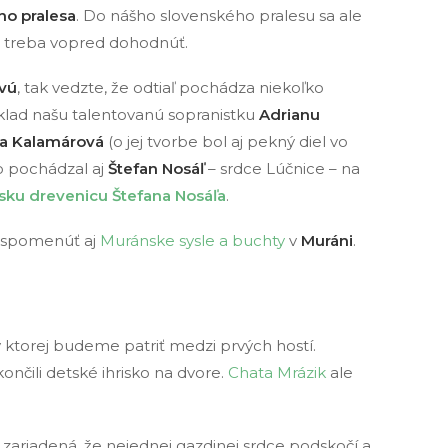
o pralesa
. Do nášho slovenského pralesu sa ale
si treba vopred dohodnúť.
vú
, tak vedzte, že odtiaľ pochádza niekoľko
ad našu talentovanú sopranistku
Adrianu
a Kalamárová
(o jej tvorbe bol aj pekný diel vo
o pochádzal aj
Štefan Nosáľ
– srdce Lúčnice – na
sku drevenicu Štefana Nosáľa
.
nespomenúť aj
Muránske sysle a buchty
v
Muráni
.
v ktorej budeme patriť medzi prvých hostí.
čili detské ihrisko na dvore.
Chata Mrázik
ale
a zariadená, že nejednej gazdinej srdce podskočí a