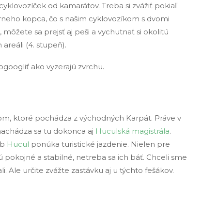
yklovozíček od kamarátov. Treba si zvážiť pokiaľ
erneho kopca, čo s našim cyklovozíkom s dvomi
môžete sa prejsť aj peši a vychutnať si okolitú
areáli (4. stupeň).
ogoogliť ako vyzerajú zvrchu.
m, ktoré pochádza z východných Karpát. Práve v
 nachádza sa tu dokonca aj
Huculská magistrála
.
ub
Hucul
ponúka turistické jazdenie. Nielen pre
sú pokojné a stabilné, netreba sa ich báť. Chceli sme
ali. Ale určite zvážte zastávku aj u týchto fešákov.