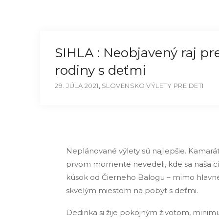
SIHLA : Neobjavený raj pr
rodiny s deťmi
29. JÚLA 2021
,
SLOVENSKO
VÝLETY PRE DETI
Neplánované výlety sú najlepšie. Kamarát
prvom momente nevedeli, kde sa naša cieľ
kúsok od Čierneho Balogu – mimo hlavného
skvelým miestom na pobyt s deťmi.
Dedinka si žije pokojným životom, minim