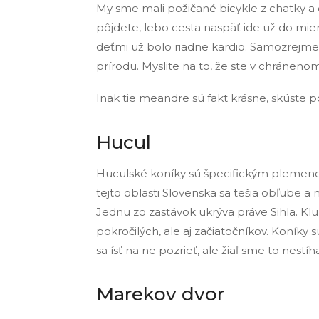
My sme mali požičané bicykle z chatky a c
pôjdete, lebo cesta naspäť ide už do mi
deťmi už bolo riadne kardio. Samozrejme, 
prírodu. Myslite na to, že ste v chránenom 
Inak tie meandre sú fakt krásne, skúste p
Hucul
Huculské koníky sú špecifickým plemeno
tejto oblasti Slovenska sa tešia obľube a
Jednu zo zastávok ukrýva práve Sihla. Kl
pokročilých, ale aj začiatočníkov. Koníky 
sa ísť na ne pozrieť, ale žiaľ sme to nestíh
Marekov dvor