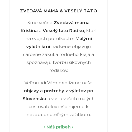
ZVEDAVÁ MAMA & VESELÝ TATO
Sme večne
Zvedavá mama
Kristína
a
Veselý tato Radko
, ktorí
na svojich potulkách s
Malými
výletníkmi
nadšene objavujú
čarovné zákutia rodného kraja a
spoznávajú tvorbu šikovných
rodákov.
Veľmi radi Vám priblížime naše
objavy a postrehy z výletov po
Slovensku
a vás a vašich malých
cestovateľov inšpirujeme k
nezabudnuteľným zážitkom.
› Náš príbeh ‹