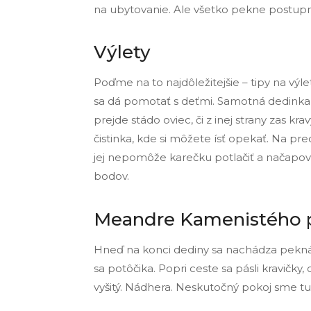
na ubytovanie. Ale všetko pekne postup
Výlety
Poďme na to najdôležitejšie – tipy na výle
sa dá pomotať s deťmi. Samotná dedinka
prejde stádo oviec, či z inej strany zas k
čistinka, kde si môžete ísť opekať. Na pr
jej nepomôže karečku potlačiť a načapo
bodov.
Meandre Kamenistého 
Hneď na konci dediny sa nachádza pekná 
sa potôčika. Popri ceste sa pásli kravičk
vyšitý. Nádhera. Neskutočný pokoj sme tu