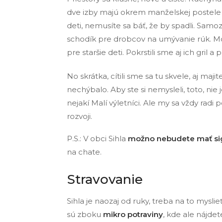
dve izby majú okrem manželskej postele 
deti, nemusíte sa báť, že by spadli. Samozr
schodík pre drobcov na umývanie rúk. Moh
pre staršie deti. Pokrstili sme aj ich gril 
No skrátka, cítili sme sa tu skvele, aj maji
nechýbalo. Aby ste si nemysleli, toto, nie 
nejakí Malí výletníci. Ale my sa vždy ra
rozvoji.
P.S.: V obci Sihla
možno nebudete mať si
na chate.
Stravovanie
Sihla je naozaj od ruky, treba na to myslie
sú zboku
mikro potraviny
, kde ale nájde