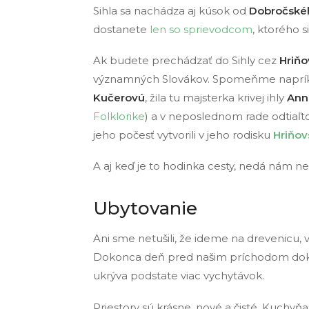
Sihla sa nachádza aj kúsok od
Dobročskéh
dostanete
len so sprievodcom
, ktorého 
Ak budete prechádzať do Sihly cez
Hriňo
významných Slovákov. Spomeňme napríkl
Kučerovú
, žila tu majsterka krivej ihly
Ann
Folklorike
) a v neposlednom rade odtiaľt
jeho počesť vytvorili v jeho rodisku
Hriňov
A aj keď je to hodinka cesty, nedá nám 
Ubytovanie
Ani sme netušili, že ideme na drevenicu, 
Dokonca deň pred našim príchodom dokon
ukrýva podstate viac vychytávok.
Priestory sú krásne, nové a čisté. Kuchyň