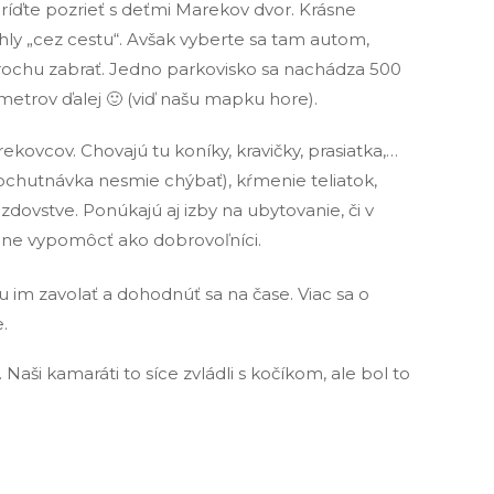
ríďte pozrieť s deťmi Marekov dvor. Krásne
hly „cez cestu“. Avšak vyberte sa tam autom,
 trochu zabrať. Jedno parkovisko sa nachádza 500
etrov ďalej 🙂 (viď našu mapku hore).
ovcov. Chovajú tu koníky, kravičky, prasiatka,…
(ochutnávka nesmie chýbať), kŕmenie teliatok,
zdovstve. Ponúkajú aj izby na ubytovanie, či v
óne vypomôcť ako dobrovoľníci.
m zavolať a dohodnúť sa na čase. Viac sa o
.
. Naši kamaráti to síce zvládli s kočíkom, ale bol to