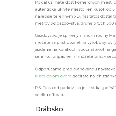
Pokiaľ už máte dosť komerčných miest, p
autentické ukryté miesto, len kúsok od Si
najlepšie terénnym :-D, náš tátoš dostal
metrov od gazdovstva, druhé o tých 500 m
Gazdovstvo je splneným snom rodiny Marek
môžete sa prísť pozrieť na výrobu syrov 
jazdenie na koníkoch, spoznať život na ga
senníku, prípadne im môžete prísť v sez
Odporúčame pred plánovanou návštevou i
Marekovom dvore
dočítate na ich stránke
P.S. Trasa od parkoviska je skrátka „poľná“
vcelku offroad.
Drábsko