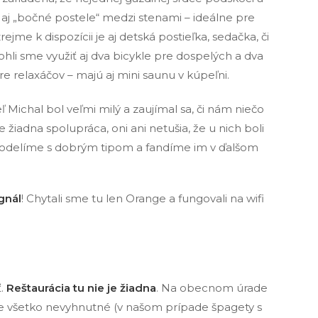
aj „bočné postele“ medzi stenami – ideálne pre
ejme k dispozícii je aj detská postieľka, sedačka, či
li sme využiť aj dva bicykle pre dospelých a dva
a pre relaxáčov – majú aj mini saunu v kúpeľni.
teľ Michal bol veľmi milý a zaujímal sa, či nám niečo
je žiadna spolupráca, oni ani netušia, že u nich boli
di podelíme s dobrým tipom a fandíme im v ďalšom
gnál
! Chytali sme tu len Orange a fungovali na wifi
ť.
Reštaurácia tu nie je žiadna
. Na obecnom úrade
te všetko nevyhnutné (v našom prípade špagety s