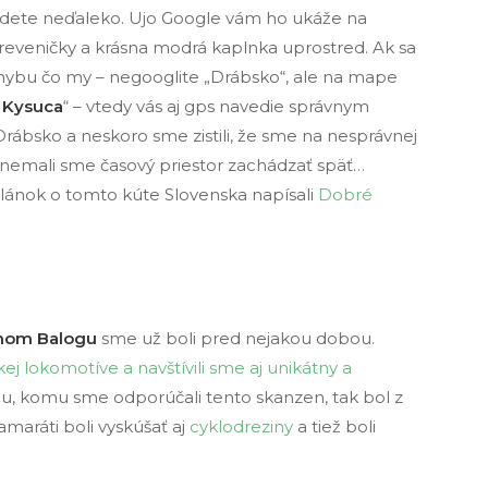
jdete neďaleko. Ujo Google vám ho ukáže na
dreveničky a krásna modrá kaplnka uprostred. Ak sa
chybu čo my – negooglite „Drábsko“, ale na mape
– Kysuca
“ – vtedy vás aj gps navedie správnym
ábsko a neskoro sme zistili, že sme na nesprávnej
 nemali sme časový priestor zachádzať späť…
článok o tomto kúte Slovenska napísali
Dobré
nom Balogu
sme už boli pred nejakou dobou.
ej lokomotíve a navštívili sme aj unikátny a
u, komu sme odporúčali tento skanzen, tak bol z
amaráti boli vyskúšať aj
cyklodreziny
a tiež boli