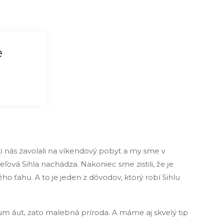
e
i nás zavolali na víkendový pobyt a my sme v
ová Sihla nachádza. Nakoniec sme zistili, že je
 ťahu. A to je jeden z dôvodov, ktorý robí Sihlu
um áut, zato malebná príroda. A máme aj skvelý tip