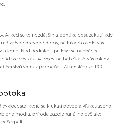
ne.
ty. Aj keď sa to nezdá, Sihla ponúka dosť zákutí, kde
 má krásne drevené domy, na lúkach okolo vás
ravy a kone. Nad dedinkou pri lese sa nachádza
echádzke vás zastaví miestna babička, či váš mladý
vať čerstvú vodu z prameňa… Atmosféra za 100
potoka
cyklocesta, ktorá sa kľukatí povedľa kľukatiaceho
y, obloha modrá, príroda zazelenaná, no gýč ako
 načerpali.