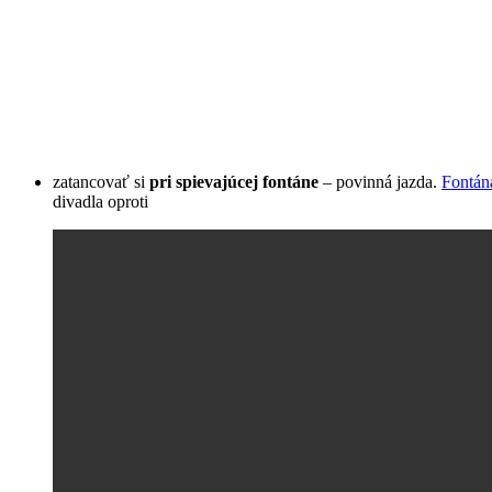
zatancovať si
pri spievajúcej fontáne
– povinná jazda.
Fontán
divadla oproti