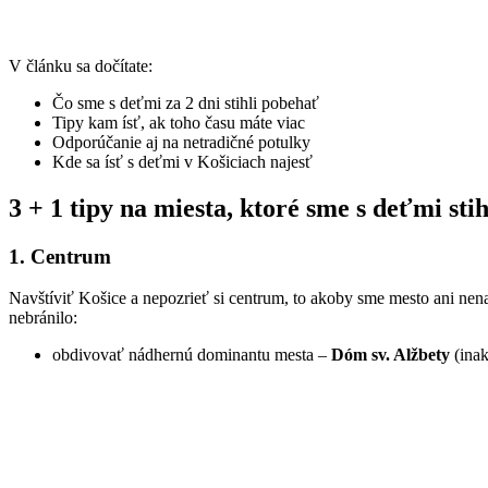
V článku sa dočítate:
Čo sme s deťmi za 2 dni stihli pobehať
Tipy kam ísť, ak toho času máte viac
Odporúčanie aj na netradičné potulky
Kde sa ísť s deťmi v Košiciach najesť
3 + 1 tipy na miesta, ktoré sme s deťmi sti
1. Centrum
Navštíviť Košice a nepozrieť si centrum, to akoby sme mesto ani nenav
nebránilo:
obdivovať nádhernú dominantu mesta –
Dóm sv. Alžbety
(inak