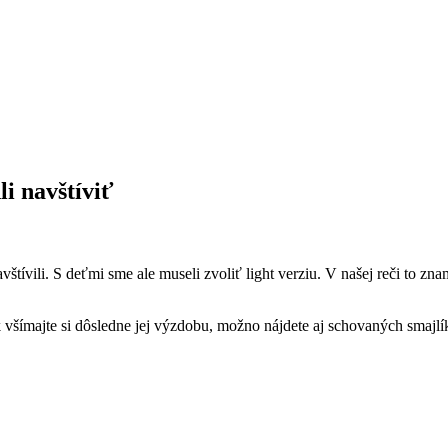
hli
navštíviť
štívili. S deťmi sme ale museli zvoliť light verziu. V našej reči to zn
 všímajte si dôsledne jej výzdobu, možno nájdete aj schovaných smaj