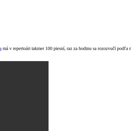
a
má v repertoári takmer 100 piesní, raz za hodinu sa rozozvučí podľa 